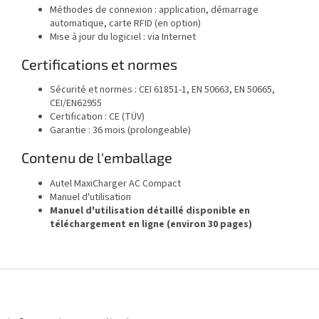
Méthodes de connexion : application, démarrage
automatique, carte RFID (en option)
Mise à jour du logiciel : via Internet
Certifications et normes
Sécurité et normes : CEI 61851-1, EN 50663, EN 50665,
CEI/EN62955
Certification : CE (TÜV)
Garantie : 36 mois (prolongeable)
Contenu de l'emballage
Autel MaxiCharger AC Compact
Manuel d'utilisation
Manuel d'utilisation détaillé disponible en
téléchargement en ligne (environ 30 pages)
P
i
e