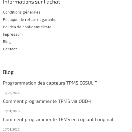
d
Informations sur l'achat
d
Conditions générales
e
Politique de retour et garantie
p
a
Politica de confidențialitate
g
Impressum
e
Blog
Contact
Blog
Programmation des capteurs TPMS CGSULIT
16/02/2026
Comment programmer le TPMS via OBD-II
10/01/2025
Comment programmer le TPMS en copiant l'original
10/01/2025