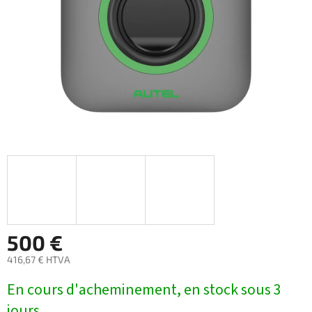
500 €
416,67 € HTVA
Prix
En cours d'acheminement, en stock sous 3
de
la
jours