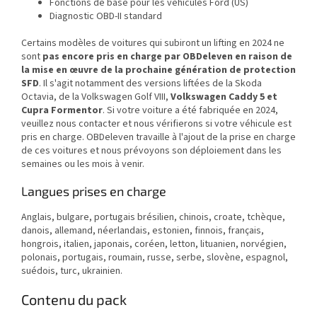
Fonctions de base pour les véhicules Ford (US)
Diagnostic OBD-II standard
Certains modèles de voitures qui subiront un lifting en 2024 ne
sont
pas encore pris en charge par OBDeleven en raison de
la mise en œuvre de la prochaine génération de protection
SFD
. Il s'agit notamment des versions liftées de la Skoda
Octavia, de la Volkswagen Golf VIII,
Volkswagen Caddy 5 et
Cupra Formentor
. Si votre voiture a été fabriquée en 2024,
veuillez nous contacter et nous vérifierons si votre véhicule est
pris en charge. OBDeleven travaille à l'ajout de la prise en charge
de ces voitures et nous prévoyons son déploiement dans les
semaines ou les mois à venir.
Langues prises en charge
Anglais, bulgare, portugais brésilien, chinois, croate, tchèque,
danois, allemand, néerlandais, estonien, finnois, français,
hongrois, italien, japonais, coréen, letton, lituanien, norvégien,
polonais, portugais, roumain, russe, serbe, slovène, espagnol,
suédois, turc, ukrainien.
Contenu du pack