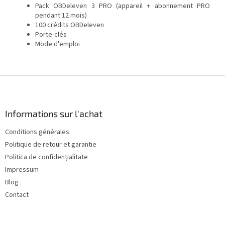
Pack OBDeleven 3 PRO (appareil + abonnement PRO
pendant 12 mois)
100 crédits OBDeleven
Porte-clés
Mode d'emploi
P
i
e
d
Informations sur l'achat
d
Conditions générales
e
Politique de retour et garantie
p
a
Politica de confidențialitate
g
Impressum
e
Blog
Contact