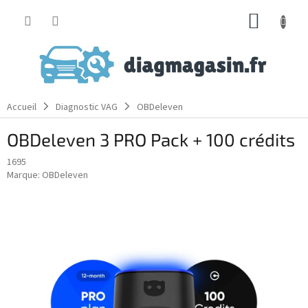
Aller
PANIE
au
contenu
D'ACH
Accueil
Diagnostic VAG
OBDeleven
OBDeleven 3 PRO Pack + 100 crédits
1695
Marque:
OBDeleven