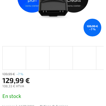
139,99 €
–7 %
139,99 €
–7 %
129,99 €
108,33 € HTVA
Prix
En stock
de
la