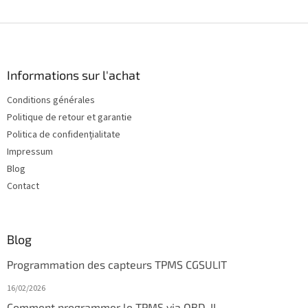
C
o
n
P
t
i
r
e
ô
d
Informations sur l'achat
l
d
e
Conditions générales
e
d
Politique de retour et garantie
e
p
s
a
Politica de confidențialitate
l
g
Impressum
i
e
Blog
s
t
Contact
e
s
Blog
Programmation des capteurs TPMS CGSULIT
16/02/2026
Comment programmer le TPMS via OBD-II