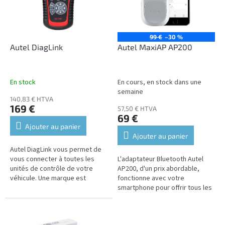
t
e
s
d
e
s
99 €
–30 %
p
Autel DiagLink
Autel MaxiAP AP200
r
o
d
En stock
En cours, en stock dans une
u
semaine
140,83 € HTVA
i
169 €
57,50 € HTVA
t
69 €
s
Ajouter au panier
Ajouter au panier
Autel DiagLink vous permet de
vous connecter à toutes les
L'adaptateur Bluetooth Autel
unités de contrôle de votre
AP200, d'un prix abordable,
véhicule. Une marque est
fonctionne avec votre
incluse dans le prix, les autres
smartphone pour offrir tous les
sont disponibles moyennant
diagnostics de l'unité de
un...
contrôle et les fonctions de
service...