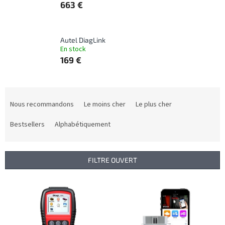
663 €
Autel DiagLink
En stock
169 €
T
r
Nous recommandons
Le moins cher
Le plus cher
i
d
Bestsellers
Alphabétiquement
e
s
p
FILTRE OUVERT
r
o
L
d
i
u
s
i
t