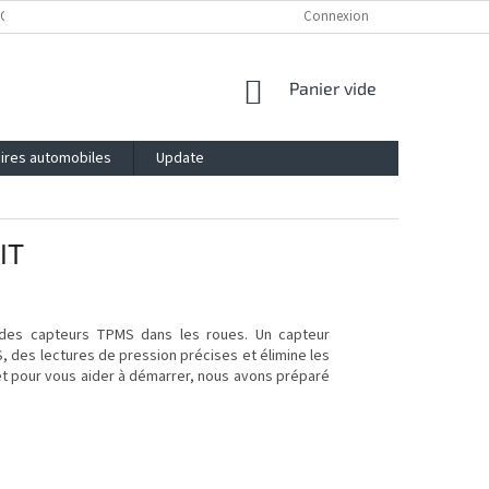
OLITICA DE CONFIDENȚIALITATE
IMPRESSUM
Connexion
BLOG
CONTACT
PANIER
Panier vide
D'ACHAT
ires automobiles
Update
IT
des capteurs TPMS dans les roues. Un capteur
des lectures de pression précises et élimine les
t pour vous aider à démarrer, nous avons préparé