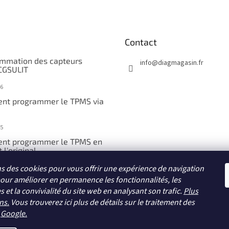
Contact
mmation des capteurs
info
@
diagmagasin.fr
CGSULIT
6
nt programmer le TPMS via
5
nt programmer le TPMS en
 l'original
ns des cookies pour vous offrir une expérience de navigation
5
pour améliorer en permanence les fonctionnalités, les
nt programmer le TPMS
et la convivialité du site web en analysant son trafic.
isie manuelle
Plus
ns.
Vous trouverez ici plus de détails sur le traitement des
5
r
Google
.