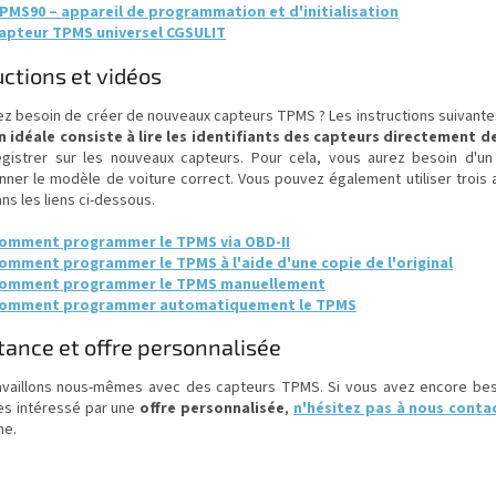
PMS90 – appareil de programmation et d'initialisation
apteur TPMS universel CGSULIT
uctions et vidéos
z besoin de créer de nouveaux capteurs TPMS ? Les instructions suivantes
n idéale consiste à lire les identifiants des capteurs directement de
egistrer sur les nouveaux capteurs. Pour cela, vous aurez besoin d'un
onner le modèle de voiture correct. Vous pouvez également utiliser trois
ans les liens ci-dessous.
omment programmer le TPMS via OBD-II
omment programmer le TPMS à l'aide d'une copie de l'original
omment programmer le TPMS manuellement
omment programmer automatiquement le TPMS
tance et offre personnalisée
availlons nous-mêmes avec des capteurs TPMS. Si vous avez encore besoi
es intéressé par une
offre personnalisée
,
n'hésitez pas à nous conta
ne.