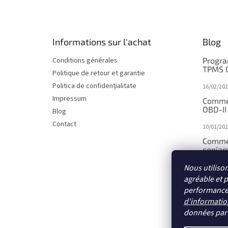
i
e
d
d
Informations sur l'achat
Blog
e
p
Conditions générales
Progra
a
TPMS 
Politique de retour et garantie
g
Politica de confidențialitate
16/02/202
e
Impressum
Comme
OBD-II
Blog
Contact
10/01/202
Comme
copiant
Nous utiliso
10/01/202
agréable et 
Comme
performances 
par sa
d'informatio
10/01/202
données pa