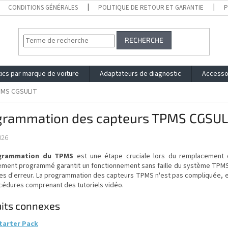
CONDITIONS GÉNÉRALES
POLITIQUE DE RETOUR ET GARANTIE
P
RECHERCHE
ics par marque de voiture
Adaptateurs de diagnostic
Accesso
PMS CGSULIT
grammation des capteurs TPMS CGSUL
026
grammation du TPMS
est une étape cruciale lors du remplacement 
ement programmé garantit un fonctionnement sans faille du système TPMS, 
s d'erreur. La programmation des capteurs TPMS n'est pas compliquée, e
cédures comprenant des tutoriels vidéo.
its connexes
tarter Pack