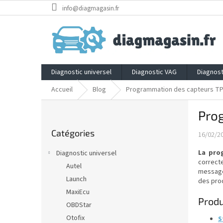
Aller
info@diagmagasin.fr
au
contenu
Diagnostic universel
Diagnostic VAG
Diagnost
Accueil
Blog
Programmation des capteurs T
E
Pro
n
Sauter
c
Catégories
les
16/02/2
a
catégories
d
La pro
Diagnostic universel
r
correct
Autel
é
message
Launch
des pro
MaxiEcu
Produ
OBDStar
Otofix
S