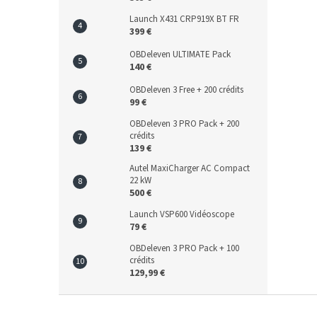
Launch X431 CRP919X BT FR
399 €
OBDeleven ULTIMATE Pack
140 €
OBDeleven 3 Free + 200 crédits
99 €
OBDeleven 3 PRO Pack + 200
crédits
139 €
Autel MaxiCharger AC Compact
22 kW
500 €
Launch VSP600 Vidéoscope
79 €
OBDeleven 3 PRO Pack + 100
crédits
129,99 €
P