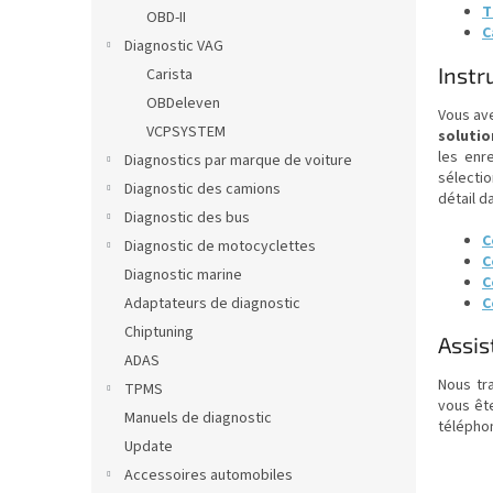
T
OBD-II
C
Diagnostic VAG
Instr
Carista
OBDeleven
Vous ave
VCPSYSTEM
solutio
les enr
Diagnostics par marque de voiture
sélecti
Diagnostic des camions
détail d
Diagnostic des bus
C
Diagnostic de motocyclettes
C
Diagnostic marine
C
C
Adaptateurs de diagnostic
Chiptuning
Assis
ADAS
Nous tr
TPMS
vous êt
Manuels de diagnostic
télépho
Update
Accessoires automobiles