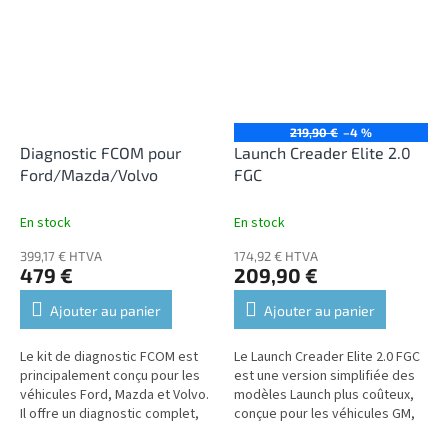
219,90 €
–4 %
Diagnostic FCOM pour
Launch Creader Elite 2.0
Ford/Mazda/Volvo
FGC
En stock
En stock
399,17 € HTVA
174,92 € HTVA
479 €
209,90 €
Ajouter au panier
Ajouter au panier
Le kit de diagnostic FCOM est
Le Launch Creader Elite 2.0 FGC
principalement conçu pour les
est une version simplifiée des
véhicules Ford, Mazda et Volvo.
modèles Launch plus coûteux,
Il offre un diagnostic complet,
conçue pour les véhicules GM,
une assistance intégralement
Ford et Chrysler.