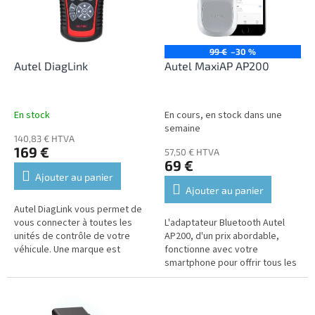
t
e
s
d
e
s
99 €
–30 %
p
Autel DiagLink
Autel MaxiAP AP200
r
o
d
En stock
En cours, en stock dans une
u
semaine
140,83 € HTVA
i
169 €
57,50 € HTVA
t
69 €
s
Ajouter au panier
Ajouter au panier
Autel DiagLink vous permet de
vous connecter à toutes les
L'adaptateur Bluetooth Autel
unités de contrôle de votre
AP200, d'un prix abordable,
véhicule. Une marque est
fonctionne avec votre
incluse dans le prix, les autres
smartphone pour offrir tous les
sont disponibles moyennant
diagnostics de l'unité de
un...
contrôle et les fonctions de
service...