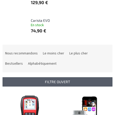
129,90 €
Carista EVO
En stock
74,90 €
T
r
Nous recommandons
Le moins cher
Le plus cher
i
d
Bestsellers
Alphabétiquement
e
s
p
FILTRE OUVERT
r
o
L
d
i
u
s
i
t