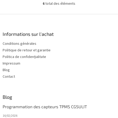
en anglais et des mises...
6
total des éléments
C
o
n
P
t
i
r
e
ô
d
Informations sur l'achat
l
d
e
Conditions générales
e
d
Politique de retour et garantie
e
p
s
a
Politica de confidențialitate
l
g
Impressum
i
e
Blog
s
t
Contact
e
s
Blog
Programmation des capteurs TPMS CGSULIT
16/02/2026