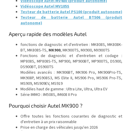
Vidéoscope Autel MV480 (produit autonome)
Vidéoscope Autel MV105S
Testeur de batterie Autel PS100 (produit autonome)
Testeur de batterie Autel BT506 (produit
autonome)
Aperçu rapide des modèles Autel
fonctions de diagnostic et d'entretien : MK808S, MK808K-
BT, MK808S-TS,
MK900
, MK900TS, MX900, MX900TS
Fonctions de diagnostic et d'entretien et codage :
MP808S, MP808S-TS, MP900, MP900BT, MP900TS, DS900,
DS900BT, DS900TS
Modèles avancés : MK906BT, MK906 Pro, MK906Pro-TS,
MK908P, MS908S3, MS Elite II, MS906 Pro, MS906 Pro-TS,
MS909, MS909EV, MS919
Modèles haut de gamme : Ultra Lite, Ultra, Ultra EV
Série IMMO : IM508S, IM608 II Pro
Pourquoi choisir Autel MK900 ?
Offre toutes les fonctions courantes de diagnostic et
d'entretien à un prix raisonnable
Prise en charge des véhicules jusqu'en 2026