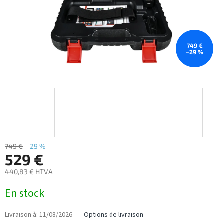
749 €
–29 %
749 €
–29 %
529 €
440,83 € HTVA
Prix
En stock
de
la
mesure:
Livraison à:
11/08/2026
Options de livraison