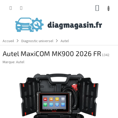
Aller
PANIE
au
contenu
D'ACH
Accueil
Diagnostic universel
Autel
Autel MaxiCOM MK900 2026 FR
1342
Marque:
Autel