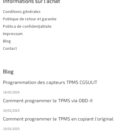
d
Informations sur l'achat
d
Conditions générales
e
Politique de retour et garantie
p
a
Politica de confidențialitate
g
Impressum
e
Blog
Contact
Blog
Programmation des capteurs TPMS CGSULIT
16/02/2026
Comment programmer le TPMS via OBD-II
10/01/2025
Comment programmer le TPMS en copiant l'original
10/01/2025