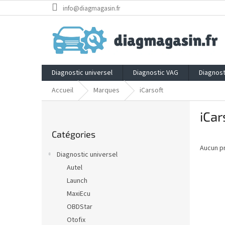
Aller
info@diagmagasin.fr
au
contenu
Diagnostic universel
Diagnostic VAG
Diagnost
Accueil
Marques
iCarsoft
E
iCar
n
Sauter
c
Catégories
les
a
catégories
Aucun p
d
Diagnostic universel
r
Autel
é
Launch
MaxiEcu
OBDStar
Otofix