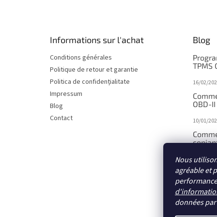
i
e
d
d
Informations sur l'achat
Blog
e
p
Conditions générales
Progra
a
TPMS 
Politique de retour et garantie
g
Politica de confidențialitate
16/02/202
e
Impressum
Comme
OBD-II
Blog
Contact
10/01/202
Comme
copiant
Nous utiliso
10/01/202
agréable et 
Comme
performances 
par sa
d'informatio
10/01/202
données pa