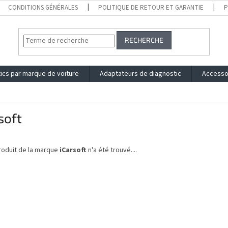
CONDITIONS GÉNÉRALES
POLITIQUE DE RETOUR ET GARANTIE
P
RECHERCHE
ics par marque de voiture
Adaptateurs de diagnostic
Accesso
soft
roduit de la marque
iCarsoft
n'a été trouvé....