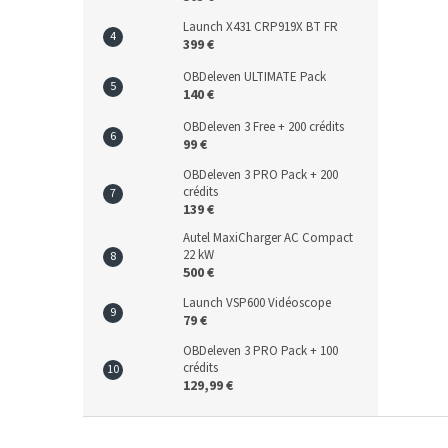
Launch X431 CRP919X BT FR
399 €
OBDeleven ULTIMATE Pack
140 €
OBDeleven 3 Free + 200 crédits
99 €
OBDeleven 3 PRO Pack + 200
crédits
139 €
Autel MaxiCharger AC Compact
22 kW
500 €
Launch VSP600 Vidéoscope
79 €
OBDeleven 3 PRO Pack + 100
crédits
129,99 €
P