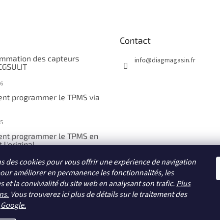
Contact
mmation des capteurs
info
@
diagmagasin.fr
CGSULIT
6
nt programmer le TPMS via
5
nt programmer le TPMS en
 l'original
ns des cookies pour vous offrir une expérience de navigation
5
pour améliorer en permanence les fonctionnalités, les
nt programmer le TPMS
et la convivialité du site web en analysant son trafic.
isie manuelle
Plus
ns.
Vous trouverez ici plus de détails sur le traitement des
5
r
Google
.