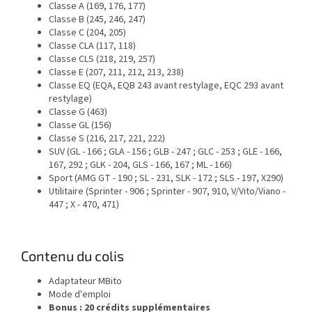
Classe A (169, 176, 177)
Classe B (245, 246, 247)
Classe C (204, 205)
Classe CLA (117, 118)
Classe CLS (218, 219, 257)
Classe E (207, 211, 212, 213, 238)
Classe EQ (EQA, EQB 243 avant restylage, EQC 293 avant
restylage)
Classe G (463)
Classe GL (156)
Classe S (216, 217, 221, 222)
SUV (GL - 166 ; GLA - 156 ; GLB - 247 ; GLC - 253 ; GLE - 166,
167, 292 ; GLK - 204, GLS - 166, 167 ; ML - 166)
Sport (AMG GT - 190 ; SL - 231, SLK - 172 ; SLS - 197, X290)
Utilitaire (Sprinter - 906 ; Sprinter - 907, 910, V/Vito/Viano -
447 ; X - 470, 471)
Contenu du colis
Adaptateur MBito
Mode d'emploi
Bonus : 20 crédits supplémentaires