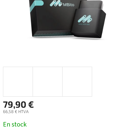
79,90 €
66,58 € HTVA
Prix
En stock
de
la