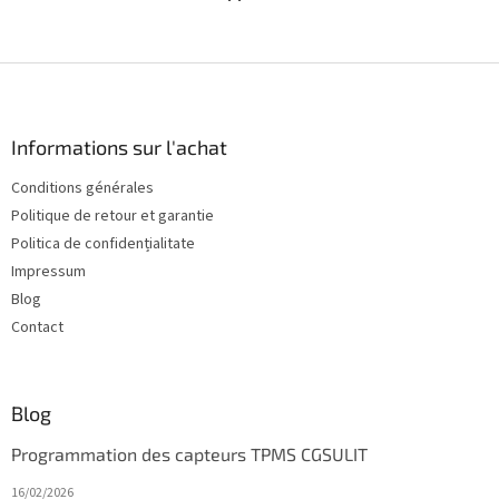
P
i
e
d
Informations sur l'achat
d
Conditions générales
e
Politique de retour et garantie
p
a
Politica de confidențialitate
g
Impressum
e
Blog
Contact
Blog
Programmation des capteurs TPMS CGSULIT
16/02/2026