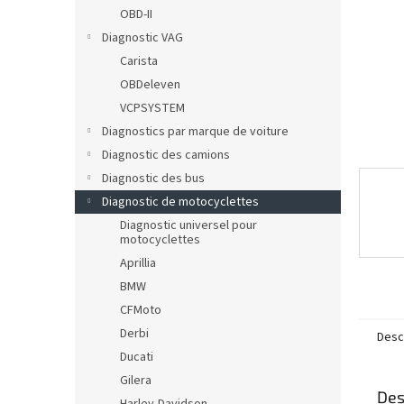
OBD-II
Diagnostic VAG
Carista
OBDeleven
VCPSYSTEM
Diagnostics par marque de voiture
Diagnostic des camions
Diagnostic des bus
Diagnostic de motocyclettes
Diagnostic universel pour
motocyclettes
Aprillia
BMW
CFMoto
Derbi
Descr
Ducati
Gilera
Des