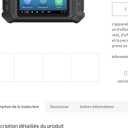
L'apparei
et d'effa
réel, d'e
et la per
prend en 
Informati
IMPRI
iption de la traduction
Discussion
Autres informations
cription détaillée du produit