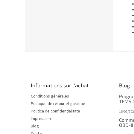
P
i
e
d
d
Informations sur l'achat
Blog
e
p
Conditions générales
Progra
a
TPMS 
Politique de retour et garantie
g
Politica de confidențialitate
16/02/202
e
Impressum
Comme
OBD-II
Blog
Contact