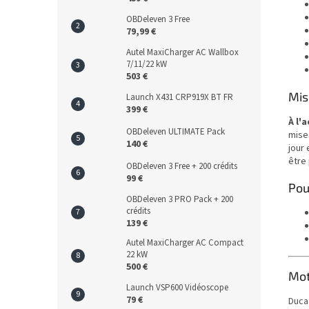
OBDeleven 3 Free
79,99 €
Autel MaxiCharger AC Wallbox
7/11/22 kW
503 €
Mis
Launch X431 CRP919X BT FR
399 €
À l'
OBDeleven ULTIMATE Pack
mises
140 €
jour
être 
OBDeleven 3 Free + 200 crédits
99 €
Pou
OBDeleven 3 PRO Pack + 200
crédits
139 €
Autel MaxiCharger AC Compact
22 kW
500 €
Mot
Launch VSP600 Vidéoscope
79 €
Ducat