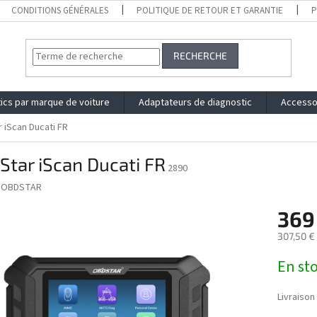
CONDITIONS GÉNÉRALES
POLITIQUE DE RETOUR ET GARANTIE
P
RECHERCHE
ics par marque de voiture
Adaptateurs de diagnostic
Accesso
 iScan Ducati FR
tar iScan Ducati FR
2890
:
OBDSTAR
369
307,50 €
Prix
En st
de
la
mesure:
Livraison 