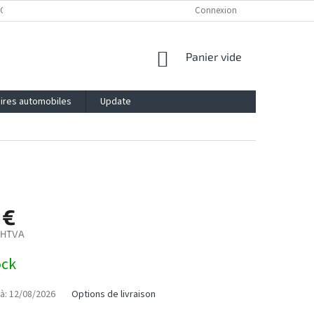
OLITICA DE CONFIDENȚIALITATE
IMPRESSUM
Connexion
BLOG
CONTACT
PANIER
Panier vide
D'ACHAT
ires automobiles
Update
 €
 HTVA
ock
à:
12/08/2026
Options de livraison