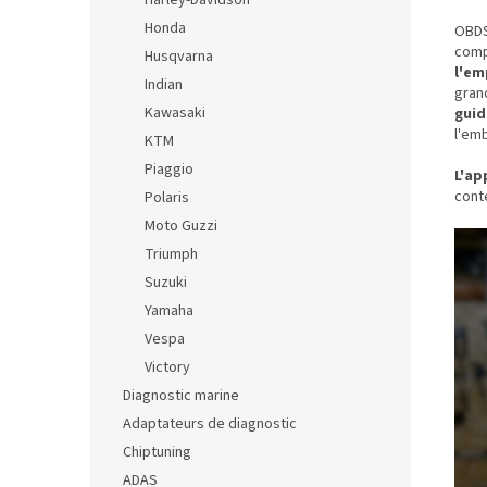
Harley-Davidson
Honda
OBD
comp
Husqvarna
l'em
Indian
gran
Kawasaki
guid
l'emb
KTM
Piaggio
L'ap
conte
Polaris
Moto Guzzi
Triumph
Suzuki
Yamaha
Vespa
Victory
Diagnostic marine
Adaptateurs de diagnostic
Chiptuning
ADAS