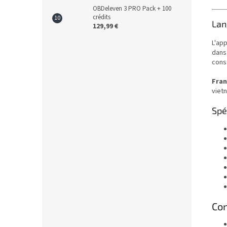
OBDeleven 3 PRO Pack + 100
crédits
Lan
129,99 €
L'ap
dans 
const
Fran
viet
Spé
Con