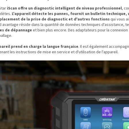
Star
iScan offre un diagnostic intelligent de niveau professionnel
, co
lètes.
L'appareil détecte les pannes, fournit un bulletin technique, 
placement de la prise de diagnostic et d'autres fonctions
qui vous ai
d avantage réside dans la quantité de données techniques d'assistance, t
es de dépannage
et bien plus encore. Des adaptateurs pour la connexion
allage.
pareil prend en charge la langue française
. Il est également accompagn
nant les instructions de mise en service et d'utilisation de l'appareil.