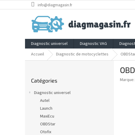
Aller
info@diagmagasin.fr
au
contenu
Diagnostic universel
Diagnostic VAG
Diagnost
Accueil
Diagnostic de motocyclettes
OBDStar
E
OBDS
n
Sauter
c
Marque
Catégories
les
a
catégories
d
Diagnostic universel
r
Autel
é
Launch
MaxiEcu
OBDStar
Otofix