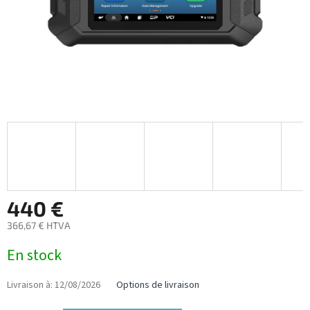
440 €
366,67 € HTVA
Prix
En stock
de
la
mesure:
Livraison à:
12/08/2026
Options de livraison