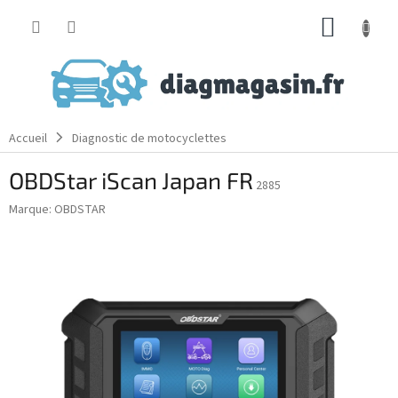
Aller
PANIE
au
contenu
D'ACH
Accueil
Diagnostic de motocyclettes
OBDStar iScan Japan FR
2885
Marque:
OBDSTAR