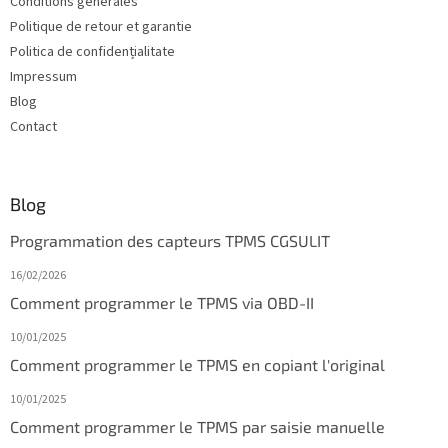
Conditions générales
e
Politique de retour et garantie
p
a
Politica de confidențialitate
g
Impressum
e
Blog
Contact
Blog
Programmation des capteurs TPMS CGSULIT
16/02/2026
Comment programmer le TPMS via OBD-II
10/01/2025
Comment programmer le TPMS en copiant l'original
10/01/2025
Comment programmer le TPMS par saisie manuelle