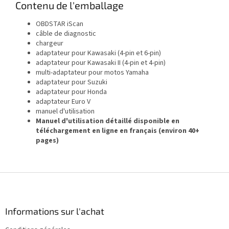
Contenu de l'emballage
OBDSTAR iScan
câble de diagnostic
chargeur
adaptateur pour Kawasaki (4-pin et 6-pin)
adaptateur pour Kawasaki II (4-pin et 4-pin)
multi-adaptateur pour motos Yamaha
adaptateur pour Suzuki
adaptateur pour Honda
adaptateur Euro V
manuel d'utilisation
Manuel d'utilisation détaillé disponible en
téléchargement en ligne en français (environ 40+
pages)
P
i
e
d
Informations sur l'achat
d