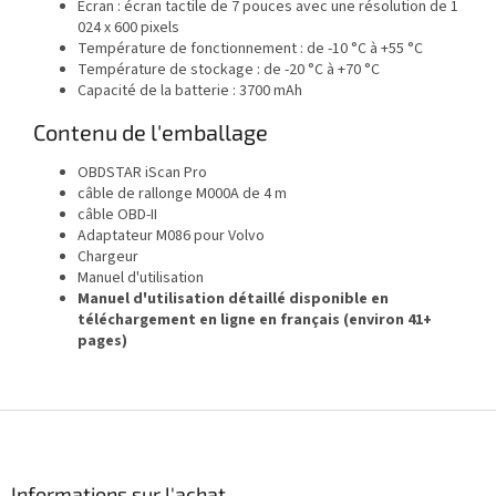
Écran : écran tactile de 7 pouces avec une résolution de 1
024 x 600 pixels
Température de fonctionnement : de -10 °C à +55 °C
Température de stockage : de -20 °C à +70 °C
Capacité de la batterie : 3700 mAh
Contenu de l'emballage
OBDSTAR iScan Pro
câble de rallonge M000A de 4 m
câble OBD-II
Adaptateur M086 pour Volvo
Chargeur
Manuel d'utilisation
Manuel d'utilisation détaillé disponible en
téléchargement en ligne en français (environ 41+
pages)
P
i
e
d
Informations sur l'achat