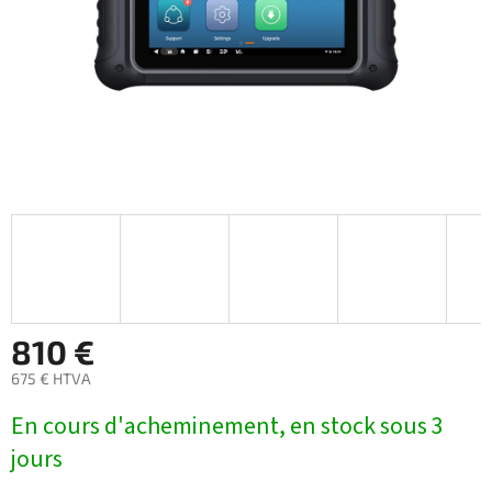
810 €
675 € HTVA
Prix
En cours d'acheminement, en stock sous 3
de
la
jours
mesure: