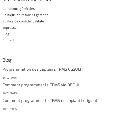
d
Conditions générales
e
Politique de retour et garantie
p
a
Politica de confidențialitate
g
Impressum
e
Blog
Contact
Blog
Programmation des capteurs TPMS CGSULIT
16/02/2026
Comment programmer le TPMS via OBD-II
10/01/2025
Comment programmer le TPMS en copiant l'original
10/01/2025