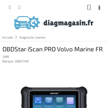
Aller
PANIE
au
contenu
D'ACH
Accueil
Diagnostic marine
OBDStar iScan PRO Volvo Marine FR
2995
Marque:
OBDSTAR