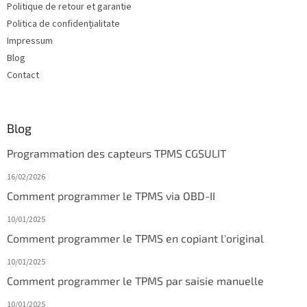
Politique de retour et garantie
p
a
Politica de confidențialitate
g
Impressum
e
Blog
Contact
Blog
Programmation des capteurs TPMS CGSULIT
16/02/2026
Comment programmer le TPMS via OBD-II
10/01/2025
Comment programmer le TPMS en copiant l'original
10/01/2025
Comment programmer le TPMS par saisie manuelle
10/01/2025