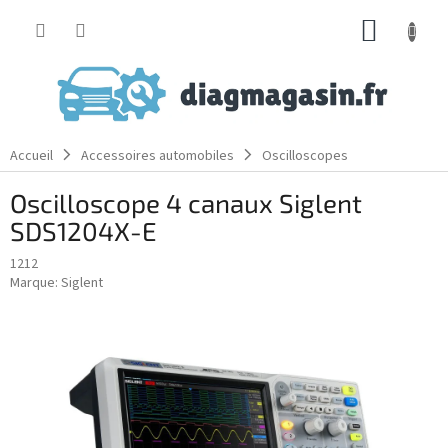
Aller
PANIE
au
contenu
D'ACH
Accueil
Accessoires automobiles
Oscilloscopes
Oscilloscope 4 canaux Siglent
SDS1204X-E
1212
Marque:
Siglent