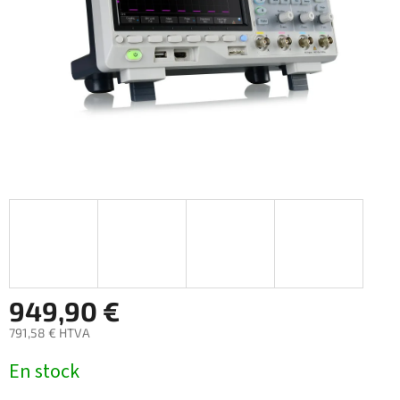
949,90 €
791,58 € HTVA
Prix
En stock
de
la