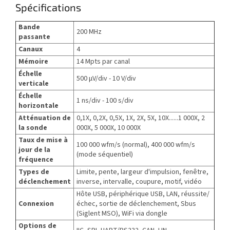
Spécifications
Bande
200 MHz
passante
Canaux
4
Mémoire
14 Mpts par canal
Échelle
500 µV/div - 10 V/div
verticale
Échelle
1 ns/div - 100 s/div
horizontale
Atténuation de
0,1X, 0,2X, 0,5X, 1X, 2X, 5X, 10X......1 000X, 2
la sonde
000X, 5 000X, 10 000X
Taux de mise à
100 000 wfm/s (normal), 400 000 wfm/s
jour de la
(mode séquentiel)
fréquence
Types de
Limite, pente, largeur d'impulsion, fenêtre,
déclenchement
inverse, intervalle, coupure, motif, vidéo
Hôte USB, périphérique USB, LAN, réussite/
Connexion
échec, sortie de déclenchement, Sbus
(Siglent MSO), WiFi via dongle
Options de