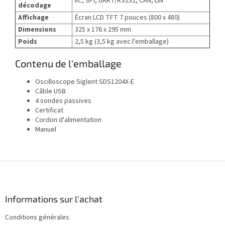
IIC, SPI, UART/RS232, CAN, LIN
décodage
Affichage
Écran LCD TFT 7 pouces (800 x 480)
Dimensions
325 x 176 x 295 mm
Poids
2,5 kg (3,5 kg avec l'emballage)
Contenu de l'emballage
Oscilloscope Siglent SDS1204X-E
Câble USB
4 sondes passives
Certificat
Cordon d'alimentation
Manuel
P
i
e
d
Informations sur l'achat
d
Conditions générales
e