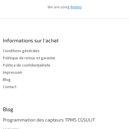
We are using
Retino
P
i
e
d
Informations sur l'achat
d
Conditions générales
e
Politique de retour et garantie
p
a
Politica de confidențialitate
g
Impressum
e
Blog
Contact
Blog
Programmation des capteurs TPMS CGSULIT