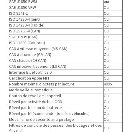
SAE J1850-PWM
oui
SAE J1850-VPW
Oui
ISO 9141-2
Oui
ISO 14230-4 (lent)
Oui
ISO 14230-4 (rapide)
Oui
ISO 15765-4 (CAN)
Oui
SAE J1939 (CAN)
Oui
ISO 11898 (CAN brut)
Oui
CAN à vitesse moyenne (MS-CAN)
Oui
CAN à fil unique (GMLAN)
Oui
CAN châssis (CH CAN)
Oui
CAN infodivertissement (LS CAN)
Oui
Interface Bluetooth c3.0
Oui
Certification Apple MFI
Oui
Nombre maximal d'octets par lecture
4095
Mode veille automatique
Oui
Bouton de réveil de l'appareil
Oui
Réveil par activité du bus OBD
Oui
Réveil par tension de batterie
Oui
Réveil par télécommande (tous les véhicules)
Oui
Mécanisme de sécurité anti-piratage
Oui
Filtres de contrôle des passes, des blocages et des
Oui
flux (EV)