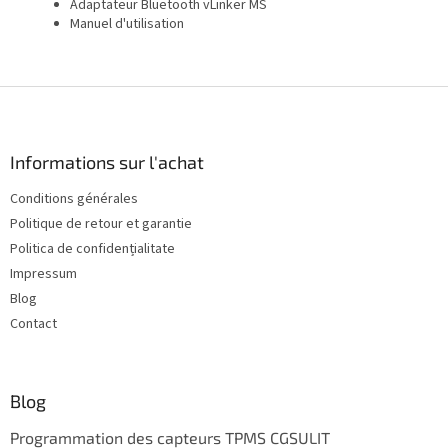
Adaptateur Bluetooth vLinker MS
Manuel d'utilisation
P
i
e
d
Informations sur l'achat
d
Conditions générales
e
Politique de retour et garantie
p
a
Politica de confidențialitate
g
Impressum
e
Blog
Contact
Blog
Programmation des capteurs TPMS CGSULIT