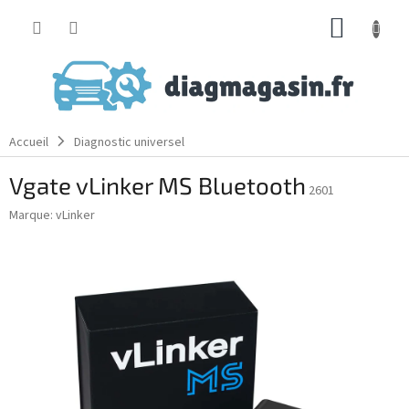
Aller
PANIE
au
contenu
D'ACH
Accueil
Diagnostic universel
Vgate vLinker MS Bluetooth
2601
Marque:
vLinker