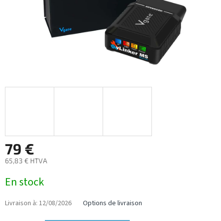
79 €
65,83 € HTVA
Prix
En stock
de
la
mesure:
Livraison à:
12/08/2026
Options de livraison